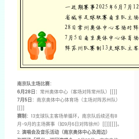
南京队主场比赛
：
6月28日
：常州奥体中心（客场对阵常州队）[[]]
7月5日
：南京奥体中心体育场（主场对阵苏州队）
[[]]
赛制
：13支球队主客场单循环，南京队后续还有8
月-9月的主场赛事（如9月6日对阵徐州）[[]][[]]。
2.
演唱会及音乐活动（南京奥体中心及周边）