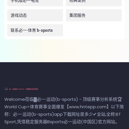
手机版必一电竞
经典案例
游戏动态
集团服务
联系必一·体育 b-sports
Welcome莅临▓必一·运动(b-sports) - 顶级赛事分析系统🏆
World Cup⭐体育赛事全面爆发【www.hntepp.com】以下简
称：必一·运动(b-sports)app下载网址是多少✔全站,全称:BT
Sport,凭借稳定服务器Bsports必一运动(中国区)官方网站。