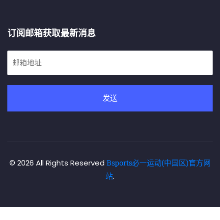
订阅邮箱获取最新消息
发送
© 2026 All Rights Reserved
Bsports必一运动(中国区)官方网
站
.